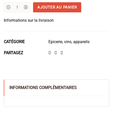
AJOUTER AU PANIER
quantité
de
Girolle
Informations sur la livraison
en
bois
Amigo
CATÉGORIE
Epicerie, vins, appareils
PARTAGEZ
INFORMATIONS COMPLÉMENTAIRES