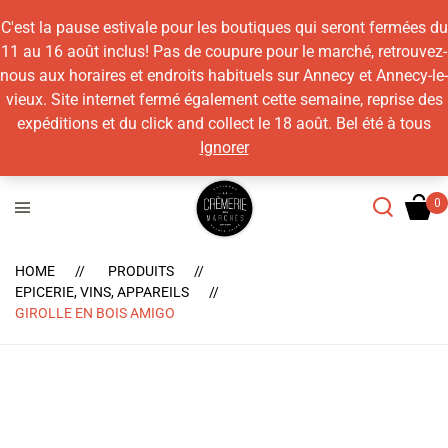
C'est la pause estivale pour les boutiques qui seront fermées du
11 au 16 août inclus! Pas de coupure pour le marché, retrouvez-
nous aux horaires et endroits habituels sur Annecy et Annecy-le-
vieux. Site internet fermé également cette semaine, reprise des
expéditions et du click and collect le 18 août. Bel été à tous
Ignorer
HOME
PRODUITS
EPICERIE, VINS, APPAREILS
GIROLLE EN BOIS AMIGO