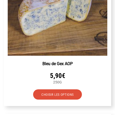
page
du
produit
Bleu de Gex AOP
5,90
€
250G
Ce
CHOISIR LES OPTIONS
produit
a
plusieurs