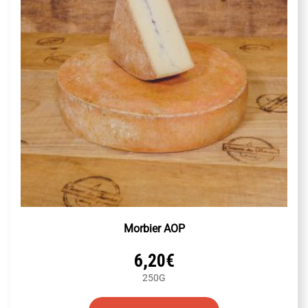
être
choisies
sur
la
page
du
produit
Morbier AOP
6,20
€
250G
Ce