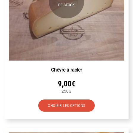
DE STOCK
Chèvre à racler
9,00
€
250G
Ce
CHOISIR LES OPTIONS
produit
a
plusieurs
variations.