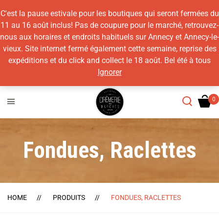
C'est la pause estivale pour les boutiques qui seront fermées du
11 au 16 août inclus! Pas de coupure pour le marché, retrouvez-
nous aux horaires et endroits habituels sur Annecy et Annecy-le-
vieux. Site internet fermé également cette semaine, reprise des
expéditions et du click and collect le 18 août. Bel été à tous
Ignorer
Fondues, Raclettes
HOME
PRODUITS
FONDUES, RACLETTES