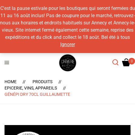
C'est la pause estivale pour les boutiques qui seront fermées du
11 au 16 août inclus! Pas de coupure pour le marché, retrouvez-
nous aux horaires et endroits habituels sur Annecy et Annecy-le-
vieux. Site internet fermé également cette semaine, reprise des
expéditions et du click and collect le 18 août. Bel été à tous
Ignorer
HOME
PRODUITS
EPICERIE, VINS, APPAREILS
GÉNÉPI DRY 70CL GUILLAUMETTE