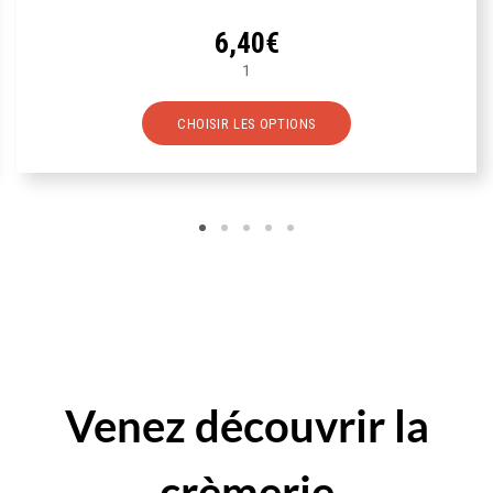
6,40
€
1
Ce
CHOISIR LES OPTIONS
produit
a
plusieurs
variations.
Les
options
peuvent
être
choisies
sur
la
Venez
découvrir
la
page
du
crèmerie
produit