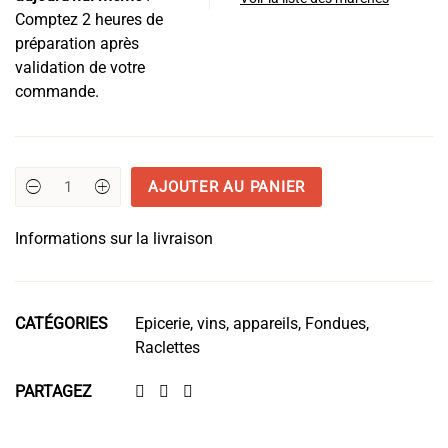
Comptez 2 heures de
préparation après
validation de votre
commande.
AJOUTER AU PANIER
quantité
de
Génépi
Informations sur la livraison
DRY
70cl
Guillaumette
CATÉGORIES
Epicerie, vins, appareils
,
Fondues,
Raclettes
PARTAGEZ