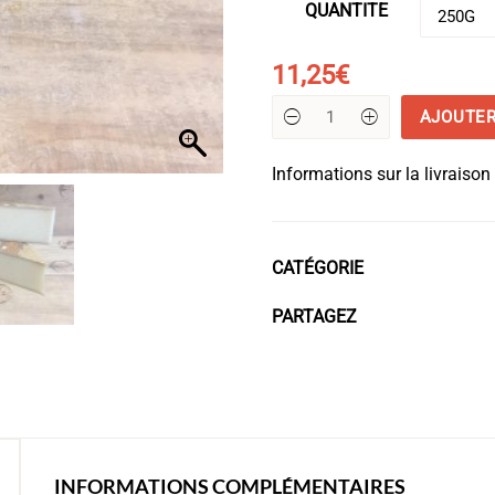
QUANTITE
11,25
€
AJOUTER
quantité
de
L’étivaz
Informations sur la livraison
AOC
Alpage
CATÉGORIE
PARTAGEZ
INFORMATIONS COMPLÉMENTAIRES