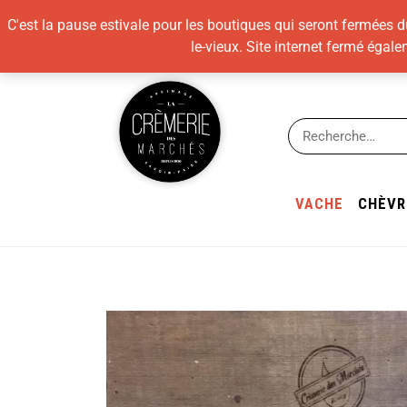
C'est la pause estivale pour les boutiques qui seront fermées 
le-vieux. Site internet fermé égale
Rechercher :
VACHE
CHÈVR
HOME
PRODUITS
LAIT DE VACHE