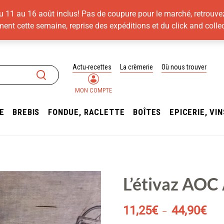
du 11 au 16 août inclus! Pas de coupure pour le marché, retrouve
ment cette semaine, reprise des expéditions et du click and collec
Actu-recettes
La crèmerie
Où nous trouver
MON COMPTE
E
BREBIS
FONDUE, RACLETTE
BOÎTES
EPICERIE, VI
L’ÉTIVAZ AOC ALPAGE
L’étivaz AOC
Plag
11,25
€
44,90
€
–
de