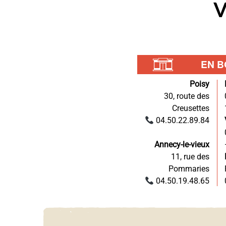
V
page
du
produit
EN B
Poisy
30, route des
Creusettes
04.50.22.89.84
Annecy-le-vieux
11, rue des
Pommaries
04.50.19.48.65