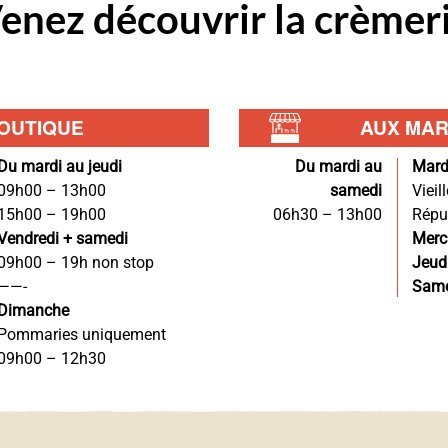
enez
découvrir
la crèmer
page
du
produit
OUTIQUE
AUX MA
Du mardi au jeudi
Du mardi au
Mard
09h00 – 13h00
samedi
Vieill
15h00 – 19h00
06h30 – 13h00
Répu
Vendredi + samedi
Merc
09h00 – 19h non stop
Jeud
——-
Same
Dimanche
Pommaries uniquement
09h00 – 12h30