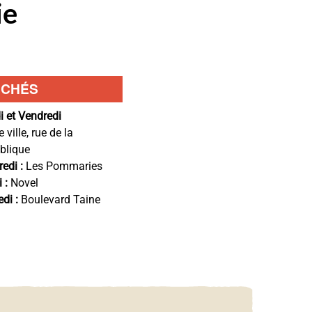
ie
page
du
produit
RCHÉS
i et Vendredi
e ville, rue de la
blique
redi :
Les Pommaries
i :
Novel
di :
Boulevard Taine