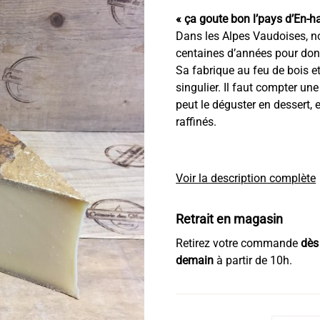
prix :
« ça goute bon l’pays d’En-hau
11,2
Dans les Alpes Vaudoises, no
à
centaines d’années pour don
44,9
Sa fabrique au feu de bois e
singulier. Il faut compter un
peut le déguster en dessert,
raffinés.
Voir la description complète
Retrait en magasin
Retirez votre commande
dès
demain
à partir de 10h.