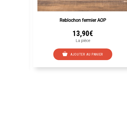
Reblochon fermier AOP
13,90
€
La pièce
Ce
AJOUTER AU PANIER
produit
a
plusieurs
variations.
Les
options
peuvent
être
choisies
sur
la