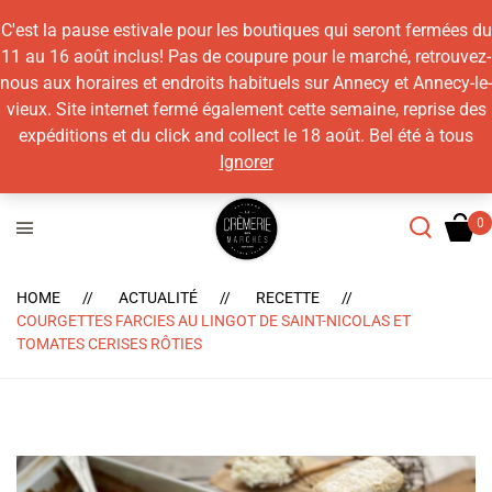
C'est la pause estivale pour les boutiques qui seront fermées du
11 au 16 août inclus! Pas de coupure pour le marché, retrouvez-
nous aux horaires et endroits habituels sur Annecy et Annecy-le-
vieux. Site internet fermé également cette semaine, reprise des
expéditions et du click and collect le 18 août. Bel été à tous
Ignorer
HOME
ACTUALITÉ
RECETTE
COURGETTES FARCIES AU LINGOT DE SAINT-NICOLAS ET
TOMATES CERISES RÔTIES