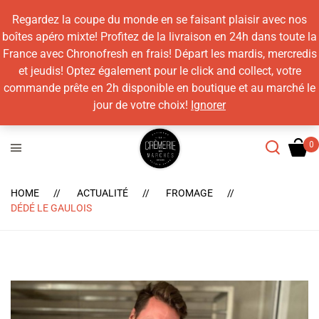
Regardez la coupe du monde en se faisant plaisir avec nos
boîtes apéro mixte! Profitez de la livraison en 24h dans toute la
France avec Chronofresh en frais! Départ les mardis, mercredis
et jeudis! Optez également pour le click and collect, votre
commande prête en 2h disponible en boutique et au marché le
jour de votre choix!
Ignorer
HOME
ACTUALITÉ
FROMAGE
DÉDÉ LE GAULOIS