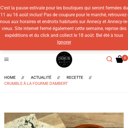
C'est la pause estivale pour les boutiques qui seront fermées du
11 au 16 août inclus! Pas de coupure pour le marché, retrouvez-
nous aux horaires et endroits habituels sur Annecy et Annecy-le-
vieux. Site internet fermé également cette semaine, reprise des
expéditions et du click and collect le 18 août. Bel été à tous
Ignorer
HOME
ACTUALITÉ
RECETTE
CRUMBLE À LA FOURME D'AMBERT