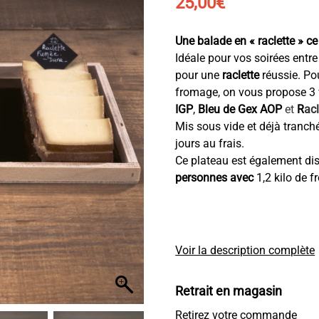
25,00
€
Une balade en « raclette » ce
Idéale pour vos soirées entre
pour une
raclette
réussie. Po
fromage, on vous propose 3 v
IGP
,
Bleu de Gex AOP
et
R
ac
Mis sous vide et déjà tranch
jours au frais.
Ce plateau est également di
personnes avec
1,2 kilo de 
Voir la description complète
Retrait en magasin
Retirez votre commande