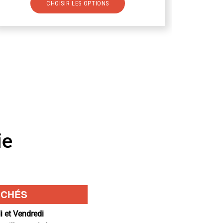
CHOISIR LES OPTIONS
produit
a
plusieurs
variations.
Les
options
peuvent
être
choisies
sur
la
ie
page
du
produit
RCHÉS
i et Vendredi