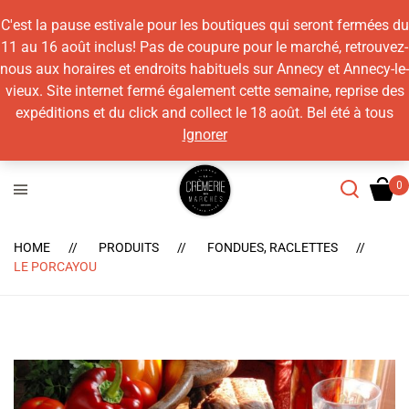
C'est la pause estivale pour les boutiques qui seront fermées du
11 au 16 août inclus! Pas de coupure pour le marché, retrouvez-
nous aux horaires et endroits habituels sur Annecy et Annecy-le-
vieux. Site internet fermé également cette semaine, reprise des
expéditions et du click and collect le 18 août. Bel été à tous
Ignorer
HOME
PRODUITS
FONDUES, RACLETTES
LE PORCAYOU