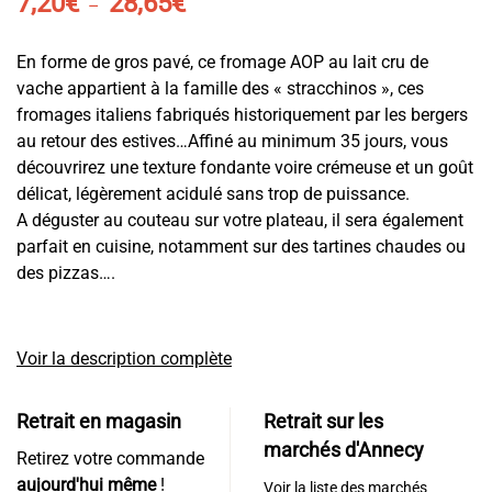
7,20
€
28,65
€
–
de
prix :
En forme de gros pavé, ce fromage AOP au lait cru de
7,20€
vache appartient à la famille des « stracchinos », ces
à
fromages italiens fabriqués historiquement par les bergers
28,65€
au retour des estives…Affiné au minimum 35 jours, vous
découvrirez une texture fondante voire crémeuse et un goût
délicat, légèrement acidulé sans trop de puissance.
A déguster au couteau sur votre plateau, il sera également
parfait en cuisine, notamment sur des tartines chaudes ou
des pizzas….
Voir la description complète
Retrait en magasin
Retrait sur les
marchés d'Annecy
Retirez votre commande
aujourd'hui même
!
Voir la liste des marchés