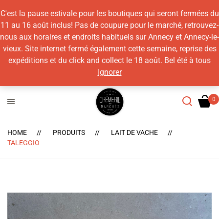
C'est la pause estivale pour les boutiques qui seront fermées du
11 au 16 août inclus! Pas de coupure pour le marché, retrouvez-
nous aux horaires et endroits habituels sur Annecy et Annecy-le-
vieux. Site internet fermé également cette semaine, reprise des
expéditions et du click and collect le 18 août. Bel été à tous
Ignorer
HOME
PRODUITS
LAIT DE VACHE
TALEGGIO