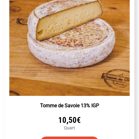
être
choisies
sur
la
page
du
produit
Tomme de Savoie 13% IGP
10,50
€
Quart