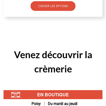
Ce
CHOISIR LES OPTIONS
produit
a
plusieurs
variations.
Les
options
peuvent
être
Venez
découvrir
la
choisies
sur
crèmerie
la
page
du
produit
EN BOUTIQUE
Poisy
Du mardi au jeudi