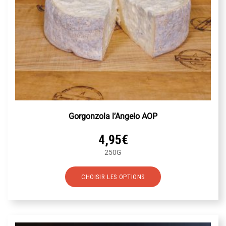
du
produit
Gorgonzola l’Angelo AOP
4,95
€
250G
Ce
CHOISIR LES OPTIONS
produit
a
plusieurs
variations.