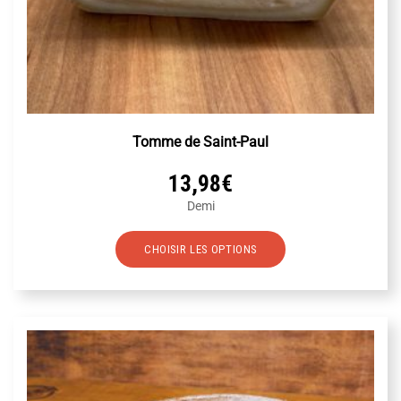
Tomme de Saint-Paul
13,98
€
Demi
Ce
CHOISIR LES OPTIONS
produit
a
plusieurs
variations.
Les
options
peuvent