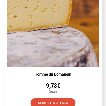
choisies
sur
la
page
du
produit
Tomme du Bornandin
9,78
€
Quart
Ce
CHOISIR LES OPTIONS