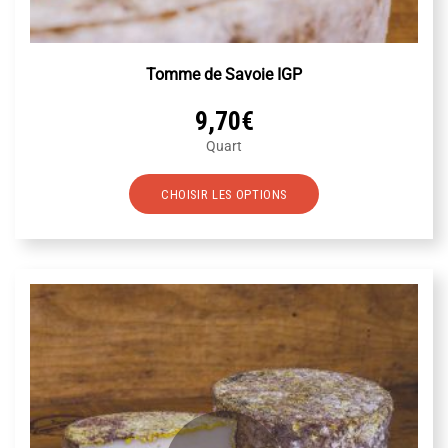
Tomme de Savoie IGP
9,70
€
Quart
Ce
CHOISIR LES OPTIONS
produit
a
plusieurs
variations.
Les
options
peuvent
être
choisies
sur