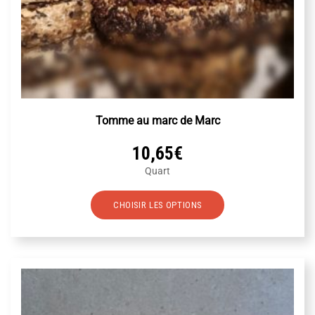
Tomme au marc de Marc
10,65
€
Quart
Ce
CHOISIR LES OPTIONS
produit
a
plusieurs
variations.
Les
options