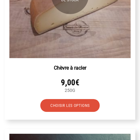
Chèvre à racler
9,00
€
250G
Ce
CHOISIR LES OPTIONS
produit
a
plusieurs
variations.
Les