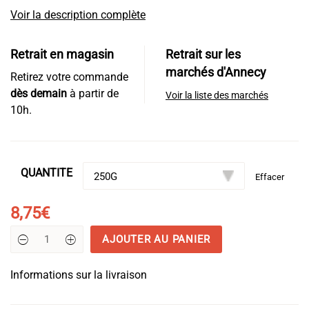
Voir la description complète
Retrait en magasin
Retrait sur les
marchés d'Annecy
Retirez votre commande
dès demain
à partir de
Voir la liste des marchés
10h.
QUANTITE
Effacer
8,75
€
AJOUTER AU PANIER
quantité
de
Appenzeller
Informations sur la livraison
Extra