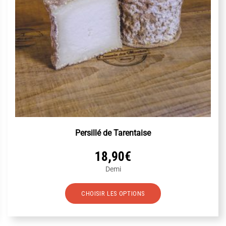
Persillé de Tarentaise
18,90
€
Demi
Ce
CHOISIR LES OPTIONS
produit
a
plusieurs