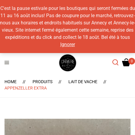
C'est la pause estivale pour les boutiques qui seront fermées du
11 au 16 août inclus! Pas de coupure pour le marché, retrouvez-
nous aux horaires et endroits habituels sur Annecy et Annecy-le-
vieux. Site internet fermé également cette semaine, reprise des
expéditions et du click and collect le 18 août. Bel été à tous
Ignorer
HOME
PRODUITS
LAIT DE VACHE
APPENZELLER EXTRA