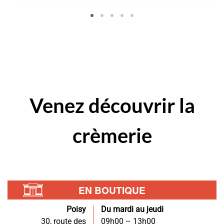
variations.
Les
options
peuvent
être
choisies
sur
la
Venez
découvrir
la
page
du
crèmerie
produit
EN BOUTIQUE
Poisy
Du mardi au jeudi
30, route des
09h00 – 13h00